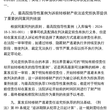
一。
八、最高院指导性案例为诉前转移财产依法追究拒执罪提供
了重要的同案同判依据
根据同案同判的原则，
最高院指导性案例（入库编号：
2024-
18-1-301-001）：肇事司机及配偶在判决裁定前负有执行义务。但是
却在案发后进入诉讼程序前选择了离婚的方式逃避法律责任承担。
在法院一审审理前，如通过转移、隐匿财产逃避执行并持续至执行
阶段，致使判决、裁定无法执行，情节严重,亦应以拒不执行判决、
裁定罪论处。
无论是拒执罪出台的本源，刑法界普遍认可的
“明知有赔偿责任
却开始转移相关的指导性案例”，还是两高最新司法解释的精神，在
案发后至一审前，属于明知有赔偿责任，开始转移财产逃避未来生
效判决的承担，这一诉前转移财产的行为被公诉机关作为拒执罪的
量刑依据，与最高院拒执罪1396指导性案例类似，都是对于明知有
赔偿责任却在案发后，法院诉讼开始前的时间区间进行了财产转
移，最终都被检察院和法院作为量刑的依据予以考虑。
九、案发后转移财产逃避责任追究拒执罪的刑法基础。《刑
法》第
89 条规定 “追诉期限从犯罪之日起计算”，这一规则需结合拒