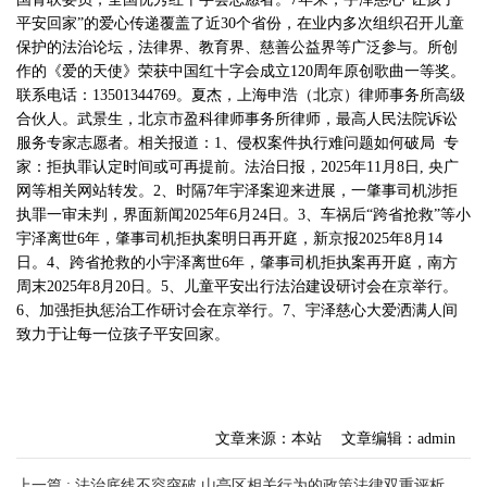
平安回家”的爱心传递覆盖了近30个省份，在业内多次组织召开儿童
保护的法治论坛，法律界、教育界、慈善公益界等广泛参与。所创
作的《爱的天使》荣获中国红十字会成立120周年原创歌曲一等奖。
联系电话：13501344769。夏杰，上海申浩（北京）律师事务所高级
合伙人。武景生，北京市盈科律师事务所律师，最高人民法院诉讼
服务专家志愿者。相关报道：1、侵权案件执行难问题如何破局 专
家：拒执罪认定时间或可再提前。法治日报，2025年11月8日, 央广
网等相关网站转发。2、时隔7年宇泽案迎来进展，一肇事司机涉拒
执罪一审未判，界面新闻2025年6月24日。3、车祸后“跨省抢救”等小
宇泽离世6年，肇事司机拒执案明日再开庭，新京报2025年8月14
日。4、跨省抢救的小宇泽离世6年，肇事司机拒执案再开庭，南方
周末2025年8月20日。5、儿童平安出行法治建设研讨会在京举行。
6、加强拒执惩治工作研讨会在京举行。7、宇泽慈心大爱洒满人间
致力于让每一位孩子平安回家。
文章来源：本站
文章编辑：admin
上一篇 : 法治底线不容突破 山亭区相关行为的政策法律双重评析