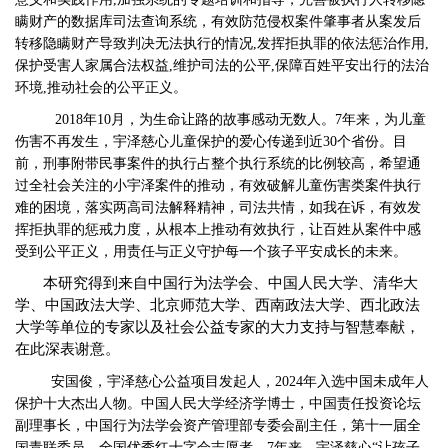
瞒财产的数据库司法查询系统，有效防范侵权案件肇事者从案发后
转移隐瞒财产导致判决无法执行的情况,发挥拒执罪的依法惩治作用,
保护受害人家属合法权益,维护司法的公平,保障百姓平安出行的法治
环境,推动社会的公平正义。
2018年10月，为生命让路的故事感动无数人。7年来，为儿童
伤害不再发生，宇泽慈心儿童保护的爱心传递到近30个省份。目
前，刑事附带民事案件的执行占整个执行系统的比例较高，希望通
过全社会关注的小宇泽案件的推动，有效破解儿童伤害类案件执行
难的困境，落实两高司法解释精神，司法共情，如我在诉，有效发
挥拒执罪的惩戒力度，从根本上推动有效执行，让百姓从案件中感
受到公平正义，用责任与正义守护每一个孩子平安成长的
未来
。
本研究得到来自中国行为法学会、中国人民大学、清华大
学、中国政法大学、北京师范大学、西南政法大学、西北政法
大学等单位的专家以及社会公益专家的大力支持与智慧奉献，
在此深表谢意。
安国俊，宇泽慈心公益项目发起人，
2024年入选中国未成年人
保护十大杰出人物。中国人民大学经济学博士，中国责任投资论坛
副理事长，中国行为法学会资产管理部专委会副主任，第十一届全
国青联委员，全国优秀红十字会志愿者。7年来，宇泽慈心“让孩子