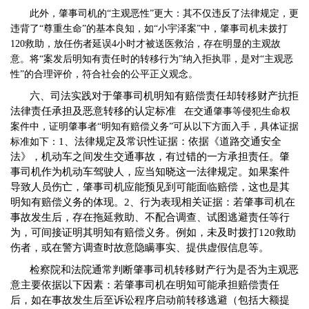
此外，肇事司机的
“主观恶性”更大：其不仅违反了法律规定，更
违背了“尊重生命”的基本良知，如“小宇泽案”中，肇事司机未拨打
120救助，放任伤者延误4小时才被送医救治，存在明显的主观故
意。将“案发后明知有责任时的转移行为”纳入拒执罪，是对“主观恶
性”的合理评价，符合社会的公平正义观念。
六、司法实践对于肇事司机明知有赔偿责任却转移财产抗拒
法律责任承担及恶意转移的认定标准
在交通肇事等侵犯生命权
案件中，证明肇事者
“明知有赔偿义务”可从以下方面入手，具体证据
1、法律规定及常识性证据：依据《道路交通安全
标准如下：
法》，机动车之间发生交通事故，有过错的一方承担责任。肇
事司机作为机动车驾驶人，应当知晓这一法律规定。如果案件
导致人员伤亡，肇事司机应能预见到可能面临赔偿，这也是其
明知有赔偿义务的体现。
2、行为表现相关证据：若肇事司机在
事故发生后，存在拖延救助、不配合调查、试图逃避责任等行
为，可间接证明其明知有赔偿义务。例如，未及时拨打120救助
伤者，或在警方调查时故意隐瞒事实、提供虚假信息等。
检察院和法院通常判断肇事司机转移财产行为是否为主观恶
意主要依据以下因素：若肇事司机在明知可能承担赔偿责任
后，如在事故发生后至诉讼程序启动前转移逃避（包括大额提