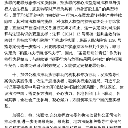
执罪的犯罪形态作出实质解释。拒执罪的核心法益是司法权威与债
权人合法权益，恶意转移财产行为具有 “持续侵害法益” 的典型特
征，属于刑法理论中的 “继续犯”— 行为人在案发后转移财产并持续
隐匿，其对司法权威的挑战、对债权人权益的损害始终处于存续状
态，直至财产被追回或义务履行完毕才终止。这一认定得到司法解
释与法理共识的双重支撑：法释〔2024〕13 号明确 “裁判生效前转
移财产且持续至执行阶段” 可构成拒执罪，最高人民法院第 1396 号
指导案例进一步指出，只要转移财产状态持续至裁判生效后，即可
认定为 “有能力执行而拒不执行”。因此，“案发后明知责任” 作为转
移行为起始点，与继续犯 “犯罪行为与危害结果同步持续” 的特征完
全契合，既未突破追诉时效规定，又能锁定完整犯罪链条。
十、加强公检法推动执行联动的机制和专项行动，发挥指导性
案例的实践作用，依法严惩拒执者，破解执行难的困局。习近平总
书记重要指示中号召
“合力开创法治中国建设新局面”，意味深长。建
设法治中国，需要多方协同、齐心协力。各地各部门上下联动、各
司其职，全社会广泛参与、凝心聚力，方能筑牢法治中国的坚实根
基。
加强公、检、法联动
,充分发挥政法委的执法监督和公正司法的
推动作用,进一步明确最高院、最高检、地方法院相关指导性案例的
意义和实践作用,加强系统的专题培训和指导，完善被执行人转移隐