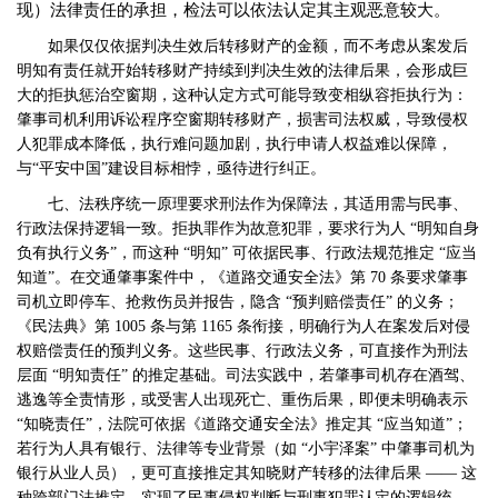
现）法律责任的承担，检法可以依法认定其主观恶意较大。
如果仅仅依据判决生效后转移财产的金额，而不考虑从案发后
明知有责任就开始转移财产持续到判决生效的法律后果，会形成巨
大的拒执惩治空窗期，这种认定方式可能导致变相纵容拒执行为：
肇事司机利用诉讼程序空窗期转移财产，损害司法权威，导致侵权
人犯罪成本降低，执行难问题加剧，执行申请人权益难以保障，
与
“平安中国”建设目标相悖，亟待进行纠正。
七、法秩序统一原理要求刑法作为保障法，其适用需与民事、
行政法保持逻辑一致。拒执罪作为故意犯罪，要求行为人
“明知自身
负有执行义务”，而这种 “明知” 可依据民事、行政法规范推定 “应当
知道”。在交通肇事案件中，《道路交通安全法》第 70 条要求肇事
司机立即停车、抢救伤员并报告，隐含 “预判赔偿责任” 的义务；
《民法典》第 1005 条与第 1165 条衔接，明确行为人在案发后对侵
权赔偿责任的预判义务。这些民事、行政法义务，可直接作为刑法
层面 “明知责任” 的推定基础。司法实践中，若肇事司机存在酒驾、
逃逸等全责情形，或受害人出现死亡、重伤后果，即便未明确表示
“知晓责任”，法院可依据《道路交通安全法》推定其 “应当知道”；
若行为人具有银行、法律等专业背景（如 “小宇泽案” 中肇事司机为
银行从业人员），更可直接推定其知晓财产转移的法律后果 —— 这
种跨部门法推定，实现了民事侵权判断与刑事犯罪认定的逻辑统