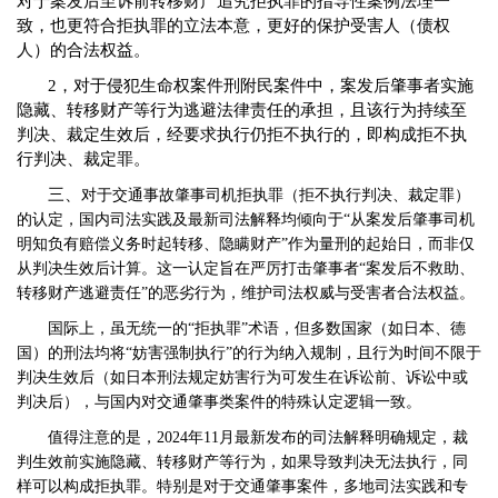
对于案发后至诉前转移财产追究拒执罪的指导性案例法理一
致，也更符合拒执罪的立法本意，更好的保护受害人（债权
人）的合法权益。
2，对于侵犯生命权案件刑附民案件中，案发后肇事者实施
隐藏、转移财产等行为逃避法律责任的承担，且该行为持续至
判决、裁定生效后，经要求执行仍拒不执行的，即构成拒不执
行判决、裁定罪。
三、
对于交通事故肇事司机拒执罪（拒不执行判决、裁定罪）
的认定，国内司法实践及最新司法解释均倾向于
“从案发后肇事司机
明知负有赔偿义务时起转移、隐瞒财产”作为量刑的起始日，而非仅
从判决生效后计算。这一认定旨在严厉打击肇事者“案发后不救助、
转移财产逃避责任”的恶劣行为，维护司法权威与受害者合法权益。
国际上，虽无统一的
“拒执罪”术语，但多数国家（如日本、德
国）的刑法均将“妨害强制执行”的行为纳入规制，且行为时间不限于
判决生效后（如日本刑法规定妨害行为可发生在诉讼前、诉讼中或
判决后），与国内对交通肇事类案件的特殊认定逻辑一致。
值得注意的是，
2024年11月最新发布的司法解释明确规定，裁
判生效前实施隐藏、转移财产等行为，如果导致判决无法执行，同
样可以构成拒执罪。特别是对于交通肇事案件，多地司法实践和专