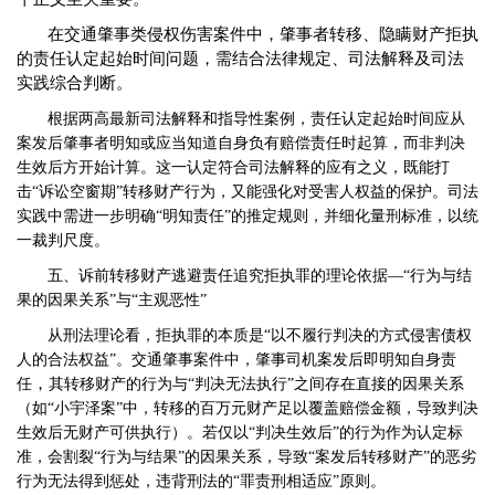
在交通肇事类侵权伤害案件中，肇事者转移、隐瞒财产拒执
的责任认定起始时间问题，需结合法律规定、司法解释及司法
实践综合判断。
根据两高最新司法解释和指导性案例，责任认定起始时间应从
案发后肇事者明知或应当知道自身负有赔偿责任时起算，而非判决
生效后方开始计算。这一认定符合司法解释的应有之义，既能打
击
“诉讼空窗期”转移财产行为，又能强化对受害人权益的保护。司法
实践中需进一步明确“明知责任”的推定规则，并细化量刑标准，以统
一裁判尺度。
五、诉前转移财产逃避责任追究拒执罪的理论依据
—“行为与结
果的因果关系”与“主观恶性”
从刑法理论看，拒执罪的本质是
“以不履行判决的方式侵害债权
人的合法权益”。交通肇事案件中，肇事司机案发后即明知自身责
，
任
其转移财产的行为与
“判决无法执行”之间存在直接的因果关系
（如“小宇泽案”中，转移的百万元财产足以覆盖赔偿金额，导致判决
生效后无财产可供执行）。若仅以“判决生效后”的行为作为认定标
准，会割裂“行为与结果”的因果关系，导致“案发后转移财产”的恶劣
行为无法得到惩处，违背刑法的“罪责刑相适应”原则。