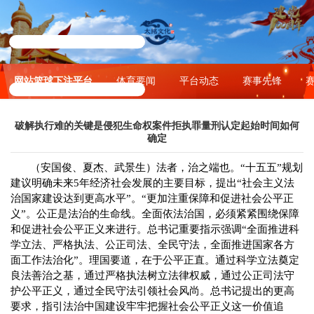
网站篮球下注平台
体育要闻
平台动态
赛事先锋
破解执行难的关键是侵犯生命权案件拒执罪量刑认定起始时间如何
确定
（安国俊、夏杰、武景生）法者，治之端也。
“十五五”规划
建议明确未来5年经济社会发展的主要目标，提出“社会主义法
治国家建设达到更高水平”。“更加注重保障和促进社会公平正
义”。公正是法治的生命线。全面依法治国，必须紧紧围绕保障
和促进社会公平正义来进行。总书记重要指示强调“全面推进科
学立法、严格执法、公正司法、全民守法，全面推进国家各方
面工作法治化”。理国要道，在于公平正直。通过科学立法奠定
良法善治之基，通过严格执法树立法律权威，通过公正司法守
护公平正义，通过全民守法引领社会风尚。总书记提出的更高
要求，指引法治中国建设牢牢把握社会公平正义这一价值追