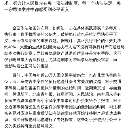
求，努力让人民群众在每一项法律制度、每一个执法决定、每
一宗司法案件中都感受到公平正义。
全面依法治国的布局，如何进一步在具体实践落实？多年来，
执行难一直困扰司法的公信力，破解执行难也是推进司法公平正
义、全面依法治国的重要议题。据统计，真正执行到位的生效判决
约
40%，大量的生效判决因为被执行人名下没有可执行财产而通过终
结本次执行结案，而转移隐瞒财产逃避赔偿责任是常有手段。这不
仅影响当事人合法权益，尤其是刑事附带民事诉讼的受害者，而且
也影响着公正司法的推进。
目前，中国每年近
20万人因交通事故伤亡，也占儿童伤害的首
位，而儿童伤害类案件的执行也是社会各方关注的议题。对于交通
肇事类儿童伤害案件拒执罪量刑的起始时间，近期新京报、界面新
闻、腾讯新闻、北京青年报、红星新闻、人民法治、南方周末等有
多家主流媒体都围绕小宇泽案中肇事司机拒执案给予了报道，对于
交通肇事类侵犯生命权案件的肇事者拒执的量刑起始时间，司法和
实务界对应该从案发后明知有法律责任就开始转移财产起算达成共
识。法治日报也对此也进行了专题报道，这些对于推进执行公平正
义的实践具有重要指导意义。