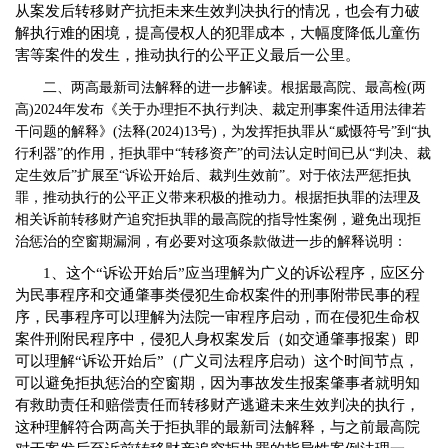
从案发后转移财产抗拒未来生效判决执行的情况，也会有力破
解执行难的困境，提高侵权人的犯罪成本，大幅度降低儿童伤
害等案件的发生，推动执行的公平正义最后一公里。
二、两高最新司法解释的进一步解读。根据最高院、最高检
(两
高)2024年发布《关于办理拒不执行判决、裁定刑事案件适用法律若
干问题的解释》(法释(2024)13号)，为发挥拒执罪从“威慑符号”到“执
行利器”的作用，拒执罪中“转移资产”的司法认定时间已从“判决、裁
定生效后”扩展至“诉讼开始后、裁判生效前”。对于依法严惩拒执
罪，推动执行的公平正义带来积极的推动力。根据拒执罪的法理及
相关诉前转移财产追究拒执罪的最高院的指导性案例，避免出现拒
治惩治的空窗期漏洞，有必要对这项条款做进一步的解释说明：
1、这个“诉讼开始后”应当理解为广义的诉讼程序，应区分
为民事程序和交通肇事类侵犯生命权案件的刑事附带民事的程
序，民事程序可以理解为法院一审程序启动，而在侵犯生命权
案件刑附民程序中，侵犯人身权案发后（如交通肇事报案）即
可以理解“诉讼开始后”（广义司法程序启动）这个时间节点，
可以避免拒执惩治的空窗期，因为事故发生报案肇事者就明知
有救助责任和赔偿责任而转移财产逃避未来生效判决的执行，
这种理解符合两高关于拒执罪的最新司法解释，与之前最高院