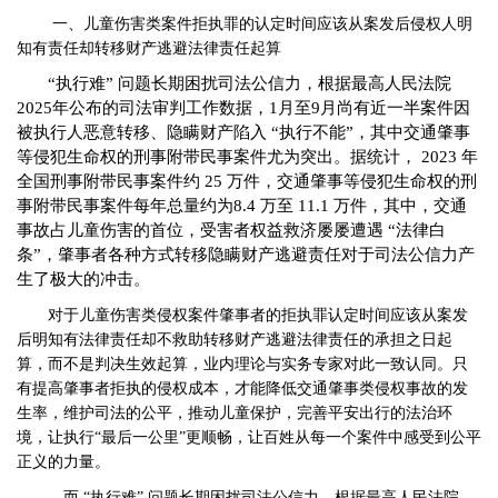
一、儿童伤害类案件拒执罪的认定时间应该从案发后侵权人明
知有责任却转移财产逃避法律责任起算
“执行难” 问题长期困扰司法公信力，根据最高人民法院
2025年公布的司法审判工作数据，1月至9月尚有近一半案件因
被执行人恶意转移、隐瞒财产陷入 “执行不能”，其中交通肇事
等侵犯生命权的刑事附带民事案件尤为突出。据统计， 2023 年
全国刑事附带民事案件约 25 万件，交通肇事等侵犯生命权的刑
事附带民事案件每年总量约为8.4 万至 11.1 万件，其中，交通
事故占儿童伤害的首位，受害者权益救济屡屡遭遇 “法律白
条”，肇事者各种方式转移隐瞒财产逃避责任对于司法公信力产
生了极大的冲击。
对于儿童伤害类侵权案件肇事者的拒执罪认定时间应该从案发
后明知有法律责任却不救助转移财产逃避法律责任的承担之日起
算，而不是判决生效起算，业内理论与实务专家对此一致认同。只
有提高肇事者拒执的侵权成本，才能降低交通肇事类侵权事故的发
生率，维护司法的公平，推动儿童保护，完善平安出行的法治环
境，让执行
“最后一公里”更顺畅，让百姓从每一个案件中感受到公平
正义的力量。
。而
“执行难” 问题长期困扰司法公信力，根据最高人民法院