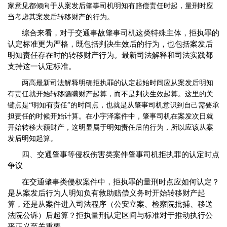
家意见都倾向于从案发后肇事司机明知有赔偿责任时起，量刑时应
当考虑其案发后转移财产的行为。
综合来看，对于交通事故肇事司机这类特殊主体，拒执罪的
认定标准更为严格，既包括判决生效后的行为，也包括案发后
明知责任存在时的转移财产行为。最新司法解释和司法实践都
支持这一认定标准。
两高最新司法解释明确拒执罪的认定起始时间应从案发后明知
有责任就开始转移隐瞒财产起算，而不是判决生效起算。这里的关
键点是
“明知有责任”的时间点，也就是从肇事司机意识到自己需要承
担责任的时候开始计算。在小宇泽案件中，肇事司机在案发次日就
开始转移大额财产，这明显属于明知责任后的行为，所以应该从案
发后明知起算。
四、交通肇事等侵权伤害类案件肇事司机拒执罪的认定时点
争议
在交通肇事类侵权案件中，拒执罪的量刑时点应如何认定？
是从案发后行为人明知负有救助赔偿义务时开始转移财产起
算，还是从案件进入司法程序（公安立案、检察院批捕、移送
法院公诉）后起算？拒执量刑认定区间与标准对于推动执行公
平正义至关重要。