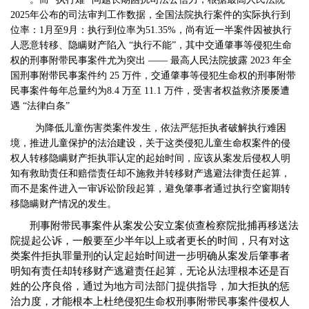
2025年公布的司法审判工作数据，全国法院执行案件的实际执行到
位率：1月至9月：执行到位率为51.35%，尚有近一半案件因被执行
人恶意转移、隐瞒财产陷入 “执行不能”，其中交通肇事等侵犯生命
权的刑事附带民事案件尤为突出 —— 最高人民法院披露 2023 年全
国刑事附带民事案件约 25 万件，交通肇事等侵犯生命权的刑事附带
民事案件每年总量约为8.4 万至 11.1 万件，受害者权益救济屡屡遭
遇 “法律白条”
为降低儿童伤害类案件发生，依法严惩拒执者破解执行难困
境，推进儿童保护的法治建设，关于这类侵犯儿童生命权案件的侵
权人转移隐瞒财产拒执罪认定的起始时间，应该从案发后侵权人明
知有救助责任和赔偿责任却不施救并转移财产逃避法律责任起算，
而不是案件进入一审诉讼阶段起算，避免肇事者通过执行空窗期转
移隐瞒财产情况的发生。
刑事附带民事案件从案发公安立案侦查检察院批捕再移送法
院提起公诉，一般要至少半年以上或者更长的时间，只有对这
类案件拒执罪量刑的认定起始时间进一步明确从案发后肇事者
明知有责任却转移财产逃避责任起算，无论从法理根本还是百
姓的公序良俗，通过为地方司法部门提供指导，加大拒执的惩
治力度，才能根本上杜绝侵犯生命权刑事附带民事案件侵权人