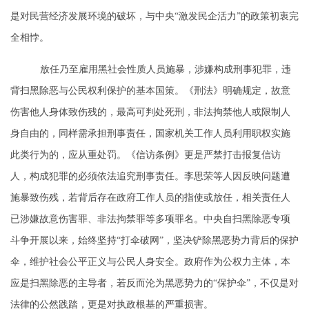
是对民营经济发展环境的破坏，与中央“激发民企活力”的政策初衷完
全相悖。
放任乃至雇用黑社会性质人员施暴，涉嫌构成刑事犯罪，违
背扫黑除恶与公民权利保护的基本国策。《刑法》明确规定，故意
伤害他人身体致伤残的，最高可判处死刑，非法拘禁他人或限制人
身自由的，同样需承担刑事责任，国家机关工作人员利用职权实施
此类行为的，应从重处罚。《信访条例》更是严禁打击报复信访
人，构成犯罪的必须依法追究刑事责任。李思荣等人因反映问题遭
施暴致伤残，若背后存在政府工作人员的指使或放任，相关责任人
已涉嫌故意伤害罪、非法拘禁罪等多项罪名。中央自扫黑除恶专项
斗争开展以来，始终坚持
“打伞破网”，坚决铲除黑恶势力背后的保护
伞，维护社会公平正义与公民人身安全。政府作为公权力主体，本
应是扫黑除恶的主导者，若反而沦为黑恶势力的“保护伞”，不仅是对
法律的公然践踏，更是对执政根基的严重损害。