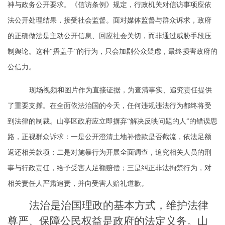
神与政务公开要求。《信访条例》规定，行政机关对信访事项应依
法公开处理结果，接受社会监督。面对媒体监督与群众诉求，政府
的正确做法是主动公开信息、回应社会关切，而非通过威胁手段压
制舆论。这种
“捂盖子”的行为，只会加剧公众疑虑，最终损害政府的
公信力。
现场视频和图片作为直接证据，为查清事实、追究责任提供
了重要支撑。在全面依法治国的今天，任何违规违法行为都终将受
到法律的制裁。山亭区政府应立即摒弃
“解决反映问题的人”的错误思
路，正视群众诉求：一是公开澄清土地补偿款是否截流，依法足额
返还相关款项；二是对施暴行为开展全面调查，追究相关人员的刑
事与行政责任，给予受害人足额赔偿；三是纠正非法拘禁行为，对
相关责任人严肃追责，并向受害人赔礼道歉。
法治是治国理政的基本方式，维护法律
尊严、保障公民权益是政府的法定义务。山