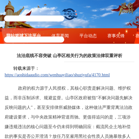
网站篮球下注平台
体育要闻
平台动态
赛事先锋
法治底线不容突破 山亭区相关行为的政策法律双重评析
转载来源于：
https://aoshidaaudio.com/wenhuayiliao/shuziyufa/4170.html
政府的权力源于人民授权，其核心职责是解决问题、维护权
益，而非压制诉求、规避监督。山亭区政府被指
“不解决问题先解决
反映问题的人”，甚至安排律所威胁媒体，这种做法严重背离法治政
府建设要求，与中央政策精神背道而驰。更值得追问的是，三项涉
嫌违规违法的核心问题至今仍未得到明确回应：截流民企土地补偿
款的事实是否公开澄清？放任乃至雇用黑社会性质人员施暴致多人