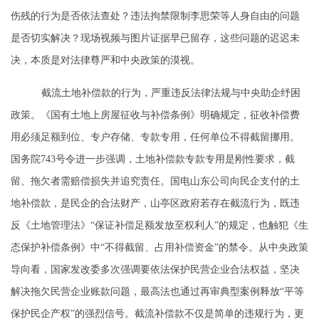
伤残的行为是否依法查处？违法拘禁限制李思荣等人身自由的问题
是否切实解决？现场视频与图片证据早已留存，这些问题的迟迟未
决，本质是对法律尊严和中央政策的漠视。
截流土地补偿款的行为，严重违反法律法规与中央助企纾困
政策。《国有土地上房屋征收与补偿条例》明确规定，征收补偿费
用必须足额到位、专户存储、专款专用，任何单位不得截留挪用。
国务院
743号令进一步强调，土地补偿款专款专用是刚性要求，截
留、拖欠者需赔偿损失并追究责任。国电山东公司向民企支付的土
地补偿款，是民企的合法财产，山亭区政府若存在截流行为，既违
反《土地管理法》“保证补偿足额发放至权利人”的规定，也触犯《生
态保护补偿条例》中“不得截留、占用补偿资金”的禁令。从中央政策
导向看，国家发改委多次强调要依法保护民营企业合法权益，坚决
解决拖欠民营企业账款问题，最高法也通过再审典型案例释放“平等
保护民企产权”的强烈信号。截流补偿款不仅是简单的违规行为，更