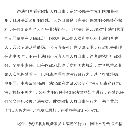
违法拘禁看管限制人身自由，是对公民基本权利的粗暴侵
犯，触碰法治政府的红线。人身自由是《宪法》保障的公民核心权
利，任何组织和个人不得非法剥夺。《刑法》第
238条对非法拘禁罪
的定罪量刑有明确规定，国家机关工作人员利用职权非法拘禁他
人，必须依法从重处罚。《信访条例》也明确要求，行政机关处理
信访事项时，不得非法限制信访人的人身自由，违者需承担行政处
分乃至刑事责任。山亭区政府若违反党和国家规定，对李思荣及其
家人实施拘禁看管，已构成严重的违法行政行为，甚至可能涉嫌刑
事犯罪。中央反复强调，法治政府建设必须坚守“法定职责必须为、
法无授权不可为”，公权力的行使必须在法律框架内进行，严禁以任
何名义侵犯公民合法权益。此类限制人身自由的行为，完全背离
了“以人民为中心”的发展思想，严重损害政府公信力。
此外，安排律所向媒体发函威胁的行为，同样不符合法治精