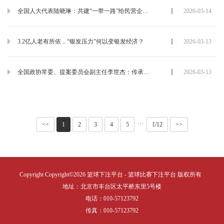
全国人大代表陆晓琳：共建“一带一路”给民营企业开展国际合作带来大机遇
2026-03-14
3.2亿人老有所依，“银发压力”何以变银发经济？
2026-03-13
全国政协常委、提案委员会副主任李世杰：传承英烈精神 加强烈士褒扬工作
2026-03-13
···
<<
1
2
3
4
5
1/12
>>
Copyright Copyright©2026 篮球下注平台 - 篮球比赛下注平台 版权所有
地址：北京市丰台区太平桥东里5号楼
电话：010-57123792
传真：010-57123792