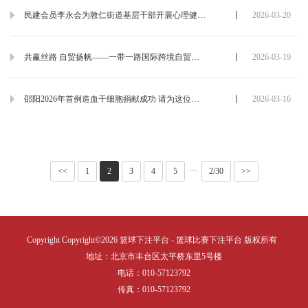
民建会员李永会为敦仁街道基层干部开展心理健康专题讲座
2026-03-20
共赢丝路 自贸扬帆——一带一路国际跨境自贸文化交流说明会在海南成功举办
2026-03-19
邵阳2026年首例造血干细胞捐献成功 请为这位小伙子点赞
2026-03-16
···
<<
1
2
3
4
5
2/30
>>
Copyright Copyright©2026 篮球下注平台 - 篮球比赛下注平台 版权所有
地址：北京市丰台区太平桥东里5号楼
电话：010-57123792
传真：010-57123792