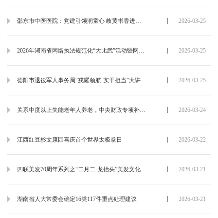
邵东市中医医院：党建引领润童心 岐黄书香进校园
2026-03-25
2026年湖南省网络执法规范化“大比武”活动暨网络执法技能竞赛开幕
2026-03-25
德阳市退役军人事务局“戎耀领航·实干担当”大讲堂第二期如期举行
2026-03-25
关系中度以上失能老年人养老，中央财政专项补助资金120.9亿元已下达
2026-03-24
江西红豆杉文康园喜庆首个世界太极拳日
2026-03-22
四联美发70周年系列之“二月二·龙抬头”美发文化节温情启幕
2026-03-21
湖南省人大常委会确定16类117件重点处理建议
2026-03-21