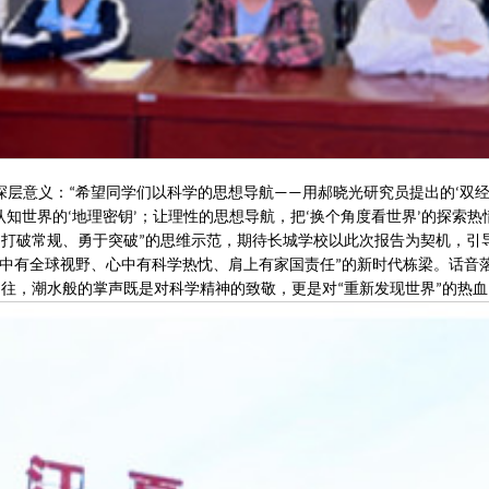
深层意义：
希望同学们以科学的思想导航
用郝晓光研究员提出的
双
“
——
‘
认知世界的
地理密钥
；让理性的思想导航，把
换个角度看世界
的探索热
‘
’
‘
’
打破常规、勇于突破
的思维示范，期待长城学校以此次报告为契机，引
“
”
中有全球视野、心中有科学热忱、肩上有家国责任
的新时代栋梁。话音
”
向往，潮水般的掌声既是对科学精神的致敬，更是对
重新发现世界
的热血
“
”