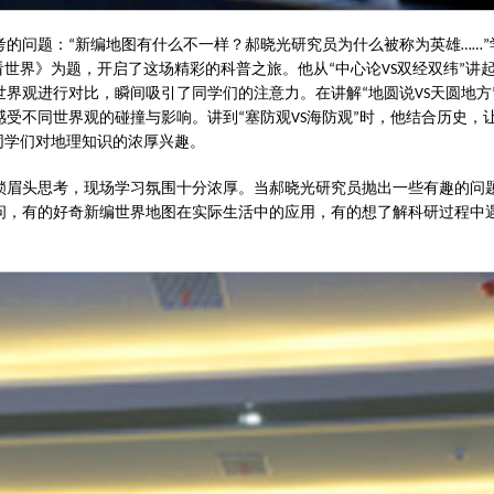
考的问题：
新编地图有什么不一样？郝晓光研究员为什么被称为英雄
“
……”
看世界》为题，开启了这场精彩的科普之旅。他从
中心论
双经双纬
讲
“
VS
”
世界观进行对比，瞬间吸引了同学们的注意力。在讲解
地圆说
天圆地方
“
VS
感受不同世界观的碰撞与影响。讲到
塞防观
海防观
时，他结合历史，
“
VS
”
同学们对地理知识的浓厚兴趣。
锁眉头思考，现场学习氛围十分浓厚。当郝晓光研究员抛出一些有趣的问
问，有的好奇新编世界地图在实际生活中的应用，有的想了解科研过程中
。