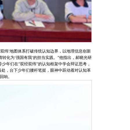
经双纬
地图体系打破传统认知边界，以地理信息创新
’
情转化为
强国有我
的担当实践。
他指出，郝晓光研
‘
’
”
导少年们在
双经双纬
的认知框架中学会辩证思考，
“
”
落处，台下少年们腰杆笔挺，眼神中跃动着对认知革
回响。