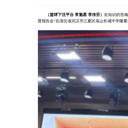
（篮球下注平台 常魁星
李传芬）
在知识的浩瀚
普报告会
在湖北省
武汉市
江夏区庙山长城中学隆重
”