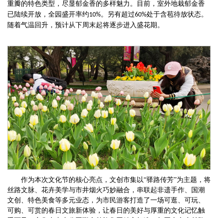
重瓣
的特色类型
，尽显郁金香的多样魅力。
目前，室外地栽郁金香
已陆续开放，全园盛开率约
。另有超过
处于含苞待放状态。
10%
60%
随着气温回升，预计从下周末起将逐步进入盛花期。
作为本次文化节的核心亮点，文创市集以
“驿路传芳”为主题，将
丝路文脉、花卉美学与市井烟火巧妙融合，串联起非遗手作、国潮
文创、特色美食等多元业态，为市民游客打造了一场可逛、可玩、
可购、可赏的春日文旅新体验，让春日的美好与厚重的文化记忆触