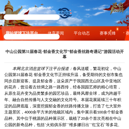
网站篮球下注平台
体育要闻
平台动态
赛事先锋
中山公园第31届春花·郁金香文化节“郁金香丝路奇遇记”游园活动开
幕
本网北京消息篮球下注平台报道：
春风送暖，繁花初绽，中山
公园第
届春花·郁金香文化节正持续升温，备受期待的文创市集也
31
同步启新迎客。提及郁金香，这朵原产于我国西北山区及中亚地区
的花卉，曾沿着古丝绸之路一路西传，
经各国园艺师
的精心
培育，
从原生花卉变为品类繁多的园艺珍品，
最终
风靡全球，成为跨越千
年、融合自然传播与人文交融的文化符号。
本届花展延续三十年积
淀的品牌底蕴，深度挖掘郁金香的丝路传播文脉，打造了七大室外
主题景区，
余平方米的地栽区域内，集中展示着
余个郁金香
4000
100
品种。
其中
位于
桃源
的
品种展示区
，栽植了
余个首次亮相
在
中山
20
公园
的
新奇品种
，包括‘火焰俱乐部’‘维多娜日出’‘红宝石’
等多花、