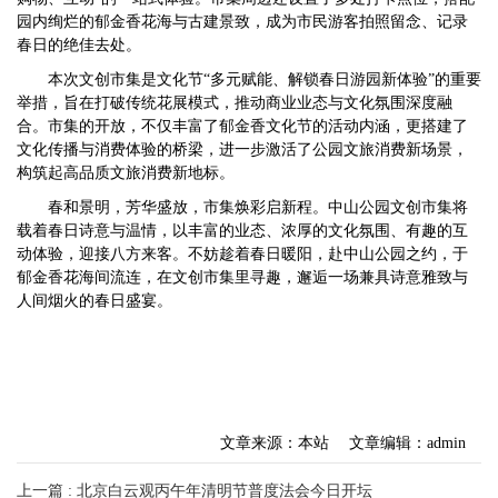
园内绚烂的郁金香花海与古建景致，成为市民游客拍照留念、记录
春日的绝佳去处。
本次文创市集是文化节
“多元赋能、解锁春日游园新体验”的重要
举措，旨在打破传统花展模式，推动商业业态与文化氛围深度融
合。市集的开放，不仅丰富了郁金香文化节的活动内涵，更搭建了
文化传播与消费体验的桥梁，进一步激活了公园文旅消费新场景，
构筑起高品质文旅消费新地标。
春和景明，芳华盛放，市集焕彩启新程。中山公园文创市集将
载着春日诗意与温情，以丰富的业态、浓厚的文化氛围、有趣的互
动体验，迎接八方来客。不妨趁着春日暖阳，赴中山公园之约，于
郁金香花海间流连，在文创市集里寻趣，邂逅一场兼具诗意雅致与
人间烟火的春日盛宴。
文章来源：本站
文章编辑：admin
上一篇 : 北京白云观丙午年清明节普度法会今日开坛