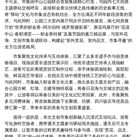
手可及。市集由中山公园联合首旅集团精心打造，与园内七大丝路
主题驿站交相呼应，延续郁金香沿丝绸之路传播的历史叙事主线，
将“驿站”文化与市集业态有机结合，全方位满足不同年龄段游客的需
求。与此同时，公园三大室内展厅同步开启特色展览，南七间房展
厅的“世界的郁金香
阿尔伯特·德罗斯摄影展”、唐花坞展厅的“花漾
--
中山·春郁满堂——郁金香特展”及蕙芳园的蕙兰精品展，与室外花
海、文创市集形成联动，构建起“室外赏花、室内品文、市集寻趣”的
全方位游览格局。
市集聚焦文化传承与互动体验，汇聚了众多非遗手作与创意体
验项目。现场设置非遗技艺展示区，传统非遗技艺传承人现场献
艺，游客可近距离观赏技艺制作过程，亲手体验团扇绘制、面部彩
绘、鲜花花艺等项目，在指尖互动中感受传统工艺的匠心与温度。
与此同时，市集融入郁金香文化元素，推出多款主题文创产品，融
合公园古树、红墙、古建等独特底蕴，将春日花海与京城古韵定格
其中，让游客得以将春日美好与文化记忆带回家。此外，市集聚焦
多元消费体验，将首旅集团旗下全聚德、仿膳、四川饭店等优质品
牌汇聚一堂，带来丰富的美食与文创双重盛宴。
值得一提的是，本次文创市集创新融入沉浸式互动玩法。游客
可化身时空旅者，携带通关文牒参与驿站闯关挑战，通关后可兑专
属奖励，让逛市集的过程更具趣味性与参与感，实现
“赏花、品文、
购物、互动”的一站式体验。市集周边还设置了多处打卡点位，搭配