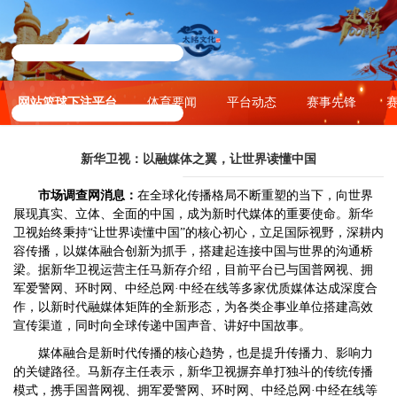
网站篮球下注平台
体育要闻
平台动态
赛事先锋
新华卫视：以融媒体之翼，让世界读懂中国
市场调查网消息：
在全球化传播格局不断重塑的当下，向世界
展现真实、立体、全面的中国，成为新时代媒体的重要使命。新华
卫视始终秉持
“让世界读懂中国”的核心初心，立足国际视野，深耕内
容传播，以媒体融合创新为抓手，搭建起连接中国与世界的沟通桥
梁。据新华卫视运营主任马新存介绍，目前平台已与国普网视、拥
军爱警网、环时网、中经总网·中经在线等多家优质媒体达成深度合
作，以新时代融媒体矩阵的全新形态，为各类企事业单位搭建高效
宣传渠道，同时向全球传递中国声音、讲好中国故事。
媒体融合是新时代传播的核心趋势，也是提升传播力、影响力
的关键路径。马新存主任表示，新华卫视摒弃单打独斗的传统传播
模式，携手国普网视、拥军爱警网、环时网、中经总网·中经在线等