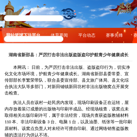
网站篮球下注平台
体育要闻
平台动态
赛事先锋
湖南省新邵县：严厉打击非法出版盗版盗印护航青少年健康成长
本网讯
：
日
前
，为严厉打击非法出版、盗版盗印行为，切实净
化文化市场环境，护航青少年健康成长
。湖南省
新邵县委常委、宣
传部部长李繁荣带队，联合县委宣传部、县文旅广体局、县文化综
合执法大队等多部门，对新田铺镇新田坊村非法出版物窝点开展突
击检查。
执法人员在该村一处民房内发现，现场印刷设备正在运转，屋
内存放着装订成册的出版物与印刷半成品。经现场核查，该窝点未
取得相关出版印刷许可，属于非法经营，现场共查获盗版教辅材料
本、非法印刷设备
台、电脑
台，以及油墨、纸张等一批印刷
110
3
1
原材料。该窝点负责人对未经许可擅自印刷、通过网络销售盗版教
辅的违法行为供认不讳。