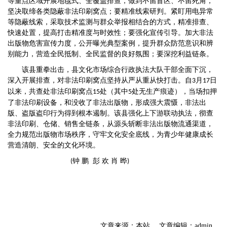
等重点区域开展地毯式、全覆盖排查，做到不留盲区、不留死角，
坚决取缔各类隐蔽非法印刷窝点；要精准线索研判。紧盯用电异常
等隐蔽线索，采取技术监测与群众举报相结合的方式，精准排查、
快速处置，提高打击精准度与时效性；要强化宣传引导。加大非法
出版物危害宣传力度，公开曝光典型案例，提升群众防范意识和辨
别能力，营造全民抵制、全民监督的良好氛围；要深挖利益链条。
该县
重拳出击，县文化市场综合行政执法大队干部全面下沉，
深入开展排查，对非法印刷窝点坚持从严从重从快打击。
自
月
日
3
17
以来，共查处非法印刷窝点
处（其中
处无生产痕迹），当场扣押
15
5
了非法印刷设备，和没收了非法出版物，形成强大震慑，非法出
版、盗版盗印行为得到根本遏制。
该县
强化上下游联动执法，彻查
非法印刷、仓储、销售全链条，从源头斩断非法出版物流通渠道，
全力规范出版物市场秩序，守牢文化安全底线，为青少年健康成长
营造清朗、安全的文化环境。
钟 鹏 彭 欢 肖 晔
(
)
文章来源：本站
文章编辑：admin