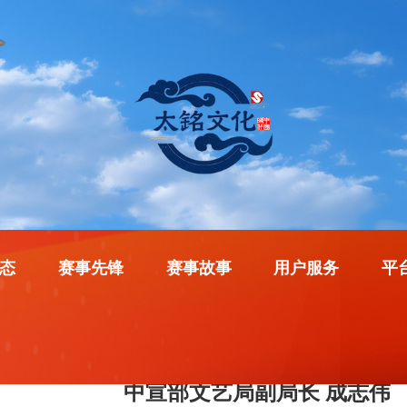
态
赛事先锋
赛事故事
用户服务
平
中宣部文艺局副局长 成志伟